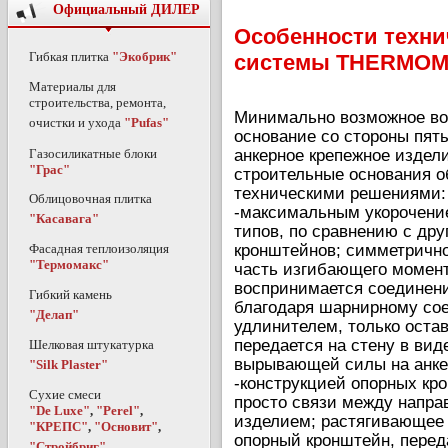
Официальный ДИЛЕР
Особенности техни
Гибкая плитка
"Экобрик"
системы THERMOM
Материалы для
строительства, ремонта,
Минимально возможное воз
очистки и ухода
"Pufas"
основание со стороны пят
анкерное крепежное издел
Газосиликатные блоки
"Грас"
строительные основания 
техническими решениями:
Облицовочная плитка
-максимальным укорочени
"Касавага"
типов, по сравнению с др
кронштейнов; симметричн
Фасадная теплоизоляция
"Термомакс"
часть изгибающего момент
воспринимается соединен
Гибкий камень
благодаря шарнирному со
"Делап"
удлинителем, только оста
передается на стену в вид
Шелковая штукатурка
вырывающей силы на анке
"Silk Plaster"
-конструкцией опорных кр
Сухие смеси
просто связи между напр
"De Luxe"
,
"Perel"
,
изделием; растягивающее
"КРЕПС"
,
"Основит"
,
опорный кронштейн, перед
"Стройбриг"