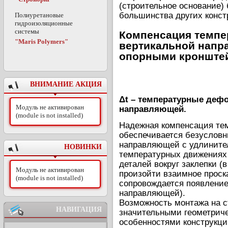
(строительное основание) 
большинства других конст
Полиуретановые
гидроизоляционные
системы
Компенсация темп
"Maris Polymers"
вертикальной напр
опорными кронште
ВНИМАНИЕ АКЦИЯ
Δt – температурные деф
Модуль не активирован
направляющей.
(module is not installed)
Надежная компенсация те
обеспечивается безуслов
направляющей с удлинител
НОВИНКИ
температурных движениях
деталей вокруг заклепки 
Модуль не активирован
произойти взаимное проск
(module is not installed)
сопровождается появлени
направляющей).
Возможность монтажа на с
НАВИГАЦИЯ
значительными геометрич
особенностями конструкци