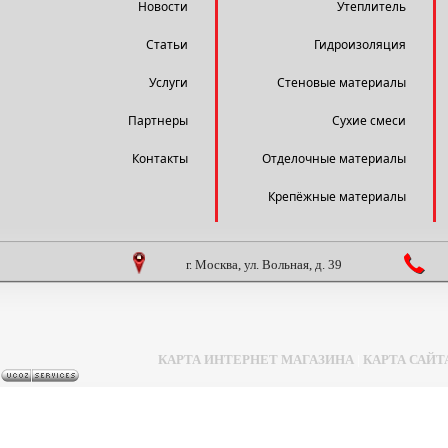
Новости
Утеплитель
Статьи
Гидроизоляция
Услуги
Стеновые материалы
Партнеры
Сухие смеси
Контакты
Отделочные материалы
Крепёжные материалы
г. Москва, ул. Вольная, д. 39
КАРТА ИНТЕРНЕТ МАГАЗИНА
|
КАРТА САЙТ
Задать вопрос