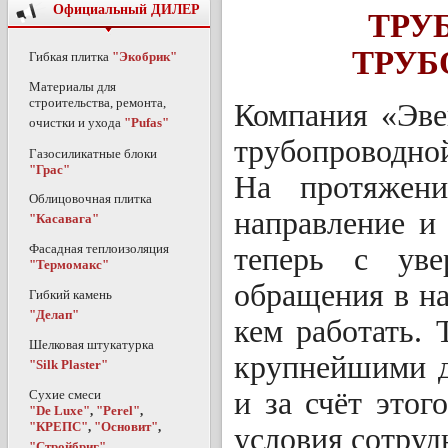
Официальный ДИЛЕР
ТРУ
ТРУБ
Гибкая плитка
"Экобрик"
Материалы для
строительства, ремонта,
Компания «Эве
очистки и ухода
"Pufas"
трубопроводно
Газосиликатные блоки
"Грас"
На протяжени
Облицовочная плитка
направление и
"Касавага"
Фасадная теплоизоляция
теперь с уве
"Термомакс"
обращения в н
Гибкий камень
"Делап"
кем работать.
Шелковая штукатурка
крупнейшими д
"Silk Plaster"
и за счёт это
Сухие смеси
"De Luxe"
,
"Perel"
,
"КРЕПС"
,
"Основит"
,
условия сотруд
"Стройбриг"