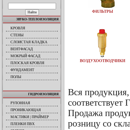
ПОИСК ПО САЙТУ
ФИЛЬТРЫ
ЗВУКО-ТЕПЛОИЗОЛЯЦИЯ
КРОВЛЯ
СТЕНЫ
СЛОИСТАЯ КЛАДКА
ВЕНТФАСАД
МОКРЫЙ ФАСАД
ВОЗДУХООТВОДЧИКИ
ПЛОСКАЯ КРОВЛЯ
ФУНДАМЕНТ
ПОЛЫ
Вся продукция,
ГИДРОИЗОЛЯЦИЯ
соответствует 
РУЛОННАЯ
ПРОНИКАЮЩАЯ
Продажа продук
МАСТИКИ | ПРАЙМЕР
розницу со скл
ПЛЕНКИ ПВХ