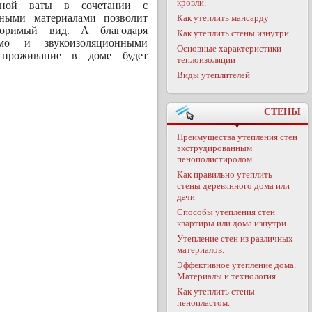
кровли.
ьной ваты в сочетании с
ными материалами позволит
Как утеплить мансарду
торимый вид. А благодаря
Как утеплить стены изнутри
мо и звукоизоляционными
Основные характеристики
 проживание в доме будет
теплоизоляции
Виды утеплителей
СТЕНЫ
Преимущества утепления стен
экструдированным
пенополистиролом.
Как правильно утеплить
стены деревянного дома или
дачи
Способы утепления стен
квартиры или дома изнутри.
Утепление стен из различных
материалов.
Эффективное утепление дома.
Материалы и технология.
Как утеплить стены
пенопластом.