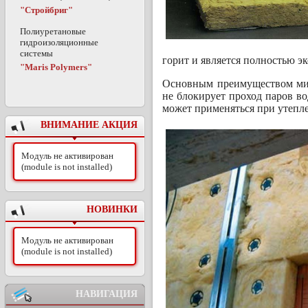
"Стройбриг"
Полиуретановые
гидроизоляционные
системы
горит и является полностью э
"Maris Polymers"
Основным преимуществом мин
не блокирует проход паров во
может применяться при утепле
ВНИМАНИЕ АКЦИЯ
Модуль не активирован
(module is not installed)
НОВИНКИ
Модуль не активирован
(module is not installed)
НАВИГАЦИЯ