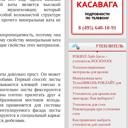
ой ваты является высокий
 звукоизоляции, который
особой волокнистой структуре
 прочего минеральная вата не
8 (495) 640-10-91
опроницаемость, поэтому она
ому свойству минеральная вата
щие свойства этих материалов.
УТЕПЛИТЕЛЬ
РОКВУЛ Лайт Баттс -
утеплитель ROCKWOOL
Теплоизоляционные
материалы для кровли
ты довольно прост. Он может
Минеральная вата
собами. Первый способ: листы
ТехноНИКОЛЬ РОКЛАЙТ для
зываются клеящей смесью и
утепления стен
олнительно листы фиксируются
Утеплитель для крыши или
ны плотно прилегать друг к
мансарды. Как выбирать?
бразования мостиков холода.
Утеплитель для стен.
ия применяется для системы
Рекомендации при утеплении
вентилируемого фасада листы
стен
ируются в специальный каркас
Как правильно выбрать
ся дюбелями.
утеплитель для скатной