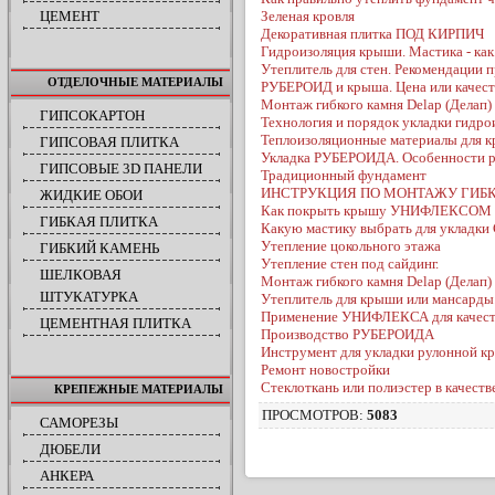
ЦЕМЕНТ
Зеленая кровля
Декоративная плитка ПОД КИРПИЧ
Гидроизоляция крыши. Мастика - как
Утеплитель для стен. Рекомендации 
ОТДЕЛОЧНЫЕ МАТЕРИАЛЫ
РУБЕРОИД и крыша. Цена или качес
Монтаж гибкого камня Delap (Делап)
ГИПСОКАРТОН
Технология и порядок укладки гид
Теплоизоляционные материалы для к
ГИПСОВАЯ ПЛИТКА
Укладка РУБЕРОИДА. Особенности 
ГИПСОВЫЕ 3D ПАНЕЛИ
Традиционный фундамент
ИНСТРУКЦИЯ ПО МОНТАЖУ ГИБ
ЖИДКИЕ ОБОИ
Как покрыть крышу УНИФЛЕКСОМ
ГИБКАЯ ПЛИТКА
Какую мастику выбрать для уклад
Утепление цокольного этажа
ГИБКИЙ КАМЕНЬ
Утепление стен под сайдинг.
ШЕЛКОВАЯ
Монтаж гибкого камня Delap (Делап
ШТУКАТУРКА
Утеплитель для крыши или мансарды
Применение УНИФЛЕКСА для качеств
ЦЕМЕНТНАЯ ПЛИТКА
Производство РУБЕРОИДА
Инструмент для укладки рулонной
Ремонт новостройки
Стеклоткань или полиэстер в качест
КРЕПЕЖНЫЕ МАТЕРИАЛЫ
ПРОСМОТРОВ
:
5083
САМОРЕЗЫ
ДЮБЕЛИ
АНКЕРА