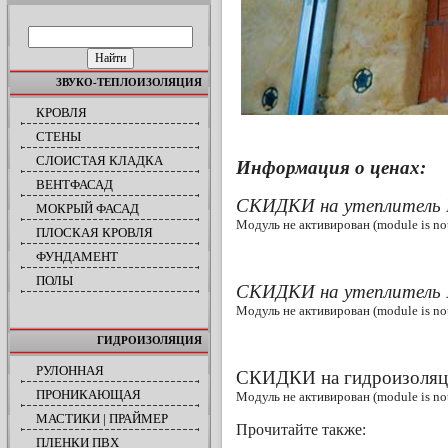
ПОИСК ПО САЙТУ
ЗВУКО-ТЕПЛОИЗОЛЯЦИЯ
КРОВЛЯ
СТЕНЫ
СЛОИСТАЯ КЛАДКА
Информация о ценах:
ВЕНТФАСАД
СКИДКИ на утеплител
МОКРЫЙ ФАСАД
Модуль не активирован (module is not 
ПЛОСКАЯ КРОВЛЯ
ФУНДАМЕНТ
ПОЛЫ
СКИДКИ на утеплитель
Модуль не активирован (module is not 
ГИДРОИЗОЛЯЦИЯ
РУЛОННАЯ
СКИДКИ на гидроизоля
ПРОНИКАЮЩАЯ
Модуль не активирован (module is not 
МАСТИКИ | ПРАЙМЕР
Прочитайте также:
ПЛЕНКИ ПВХ