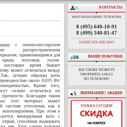
КОНТАКТЫ
МНОГОКАНАЛЬНЫЕ ТЕЛЕФОНЫ
8 (495) 640-10-91
8 (499) 340-81-47
НАПИСАТЬ ПИСЬМО
яду с пенополистиролом
ее распространенным
териалом, применяющимся для
ВАШИ ПОКУПКИ
 крыш, потолков, полов.
 настоящее время бывает
ВЫ ТАКЖЕ МОЖЕТЕ
этому может отличаться между
ОФОРМИТЬ ЗАКАЗ
 Так, лучшие образцы ваты
ПО ТЕЛЕФОНУ
проводностью около 0,035 Вт/
оницаемостью. Кроме того,
гут сильно отличаться по
ВНИМАНИЕ! АКЦИЯ!
 прочности. Благодаря таким
вах этот материал может
ой системе утепления, как в
ТОЛЬКО СЕГОДНЯ
в вентилируемом. При этом в
зуется минеральная вата с
 отрыв, способная выдержать
 на нее. Еще одним важным