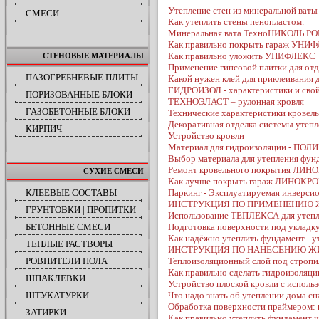
Утепление стен из минеральной ваты
СМЕСИ
Как утеплить стены пенопластом.
Минеральная вата ТехноНИКОЛЬ РО
Как правильно покрыть гараж УН
Как правильно уложить УНИФЛЕКС
СТЕНОВЫЕ МАТЕРИАЛЫ
Применение гипсовой плитки для отд
ПАЗОГРЕБНЕВЫЕ ПЛИТЫ
Какой нужен клей для приклеивани
ГИДРОИЗОЛ - характеристики и сво
ПОРИЗОВАННЫЕ БЛОКИ
ТЕХНОЭЛАСТ – рулонная кровля
ГАЗОБЕТОННЫЕ БЛОКИ
Технические характеристики кровел
Декоративная отделка системы утепл
КИРПИЧ
Устройство кровли
Материал для гидроизоляции - ПОЛ
Выбор материала для утепления фун
Ремонт кровельного покрытия ЛИНО
СУХИЕ СМЕСИ
Как лучше покрыть гараж ЛИНОКРОМ
КЛЕЕВЫЕ СОСТАВЫ
Паркинг - Эксплуатируемая инверсио
ИНСТРУКЦИЯ ПО ПРИМЕНЕНИЮ 
ГРУНТОВКИ | ПРОПИТКИ
Использование ТЕПЛЕКСА для утепл
БЕТОННЫЕ СМЕСИ
Подготовка поверхности под укла
Как надёжно утеплить фундамент -
ТЕПЛЫЕ РАСТВОРЫ
ИНСТРУКЦИЯ ПО НАНЕСЕНИЮ ЖИ
РОВНИТЕЛИ ПОЛА
Теплоизоляционный слой под строп
Как правильно сделать гидроизо
ШПАКЛЕВКИ
Устройство плоской кровли с испо
ШТУКАТУРКИ
Что надо знать об утеплении дома с
Обработка поверхности праймером:
ЗАТИРКИ
Как правильно утеплить фундамент ч