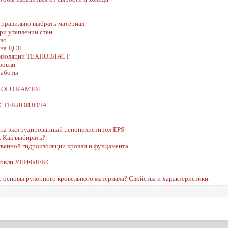
 правильно выбрать материал.
при утеплении стен
тво
 на ЦСП
роизоляции ТЕХНОЭЛАСТ
ровли
работы
КОГО КАМНЯ
ки СТЕКЛОИЗОЛА
) на экструдированный пенополистирол EPS
. Как выбирать?
енной гидроизоляции кровли и фундамента
 кровли УНИФЛЕКС
ве основы рулонного кровельного материала? Свойства и характеристики.