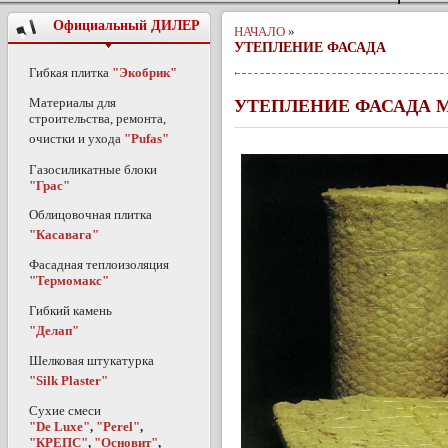
Официальный ДИЛЕР
НАЧАЛО
»
УТЕПЛЕНИЕ ФАСАДА
Гибкая плитка
"Экобрик"
Материалы для
УТЕПЛЕНИЕ ФАСАДА 
строительства, ремонта,
очистки и ухода
"Pufas"
Газосиликатные блоки
"Грас"
Облицовочная плитка
"Касавага"
Фасадная теплоизоляция
"Термомакс"
Гибкий камень
"Делап"
Шелковая штукатурка
"Silk Plaster"
Сухие смеси
"De Luxe"
,
"Perel"
,
"КРЕПС"
,
"Основит"
,