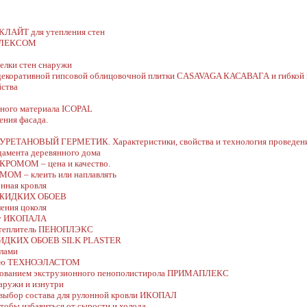
КЛАЙТ для утепления стен
ИФЛЕКСОМ
елки стен снаружи
я декоративной гипсовой облицовочной плитки CASAVAGA КАСАВАГА и гибк
йства
ьного материала ICOPAL
ения фасада.
ИУРЕТАНОВЫЙ ГЕРМЕТИК. Характеристики, свойства и технология проведени
дамента деревянного дома
КРОМОМ – цена и качество.
ОМ – клеить или наплавлять
нная кровля
ЖИДКИХ ОБОЕВ
ения цоколя
дку ИКОПАЛА
 утеплитель ПЕНОПЛЭКС
ДКИХ ОБОЕВ SILK PLASTER
илами
ляцию ТЕХНОЭЛАСТОМ
льзованием экструзионного пенополистирола ПРИМАПЛЕКС
наружи и изнутри
 выбор состава для рулонной кровли ИКОПАЛ
тобы избавиться от сырости и холода