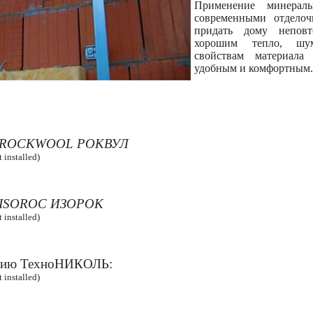
Применение минерал
современными отделоч
придать дому непов
хорошим тепло, шу
свойствам материала
удобным и комфортным.
ь ROCKWOOL РОКВУЛ
installed)
 ISOROC ИЗОРОК
installed)
цию ТехноНИКОЛЬ:
installed)