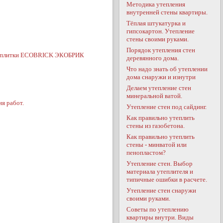
Методика утепления
внутренней стены квартиры.
Тёплая штукатурка и
гипсокартон. Утепление
стены своими руками.
Порядок утепления стен
ой плитки ECOBRICK ЭКОБРИК
деревянного дома.
Что надо знать об утеплении
дома снаружи и изнутри
Делаем утепление стен
минеральной ватой.
я работ.
Утепление стен под сайдинг.
Как правильно утеплить
стены из газобетона.
Как правильно утеплить
стены - минватой или
пенопластом?
Утепление стен. Выбор
материала утеплителя и
типичные ошибки в расчете.
Утепление стен снаружи
своими руками.
Советы по утеплению
квартиры внутри. Виды