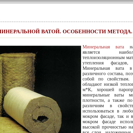
МИНЕРАЛЬНОЙ ВАТОЙ. ОСОБЕННОСТИ МЕТОДА.
Минеральная вата
нар
является наибол
теплоизоляционным ма
утепления фасадов,
Минеральная вата в
различного состава, по
собой по свойствам.
обладают низкой тепло
м*К, хорошей паропр
минеральные ваты мо
плотности, а также по
различиям в свойст
использоваться в люб
мокром фасаде, так и 
мокром фасаде исполь
высокой прочностью на
все слои, наложенные