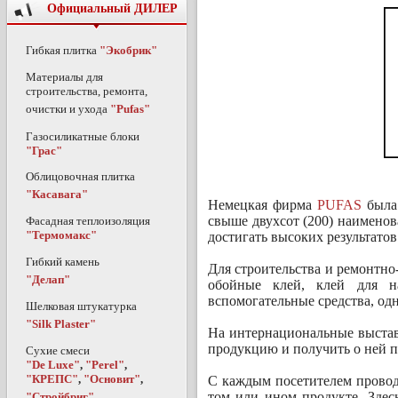
Официальный ДИЛЕР
Гибкая плитка
"Экобрик"
Материалы для
строительства, ремонта,
очистки и ухода
"Pufas"
Газосиликатные блоки
"Грас"
Облицовочная плитка
"Касавага"
Немецкая фирма
PUFAS
была 
свыше двухсот (200) наименов
Фасадная теплоизоляция
"Термомакс"
достигать высоких результатов
Гибкий камень
Для строительства и ремонтн
"Делап"
обойные клей, клей для 
вспомогательные средства, одн
Шелковая штукатурка
"Silk Plaster"
На интернациональные выстав
продукцию и получить о ней
Сухие смеси
"De Luxe"
,
"Perel"
,
"КРЕПС"
,
"Основит"
,
С каждым посетителем проводи
том или ином продукте. Здесь
"Стройбриг"