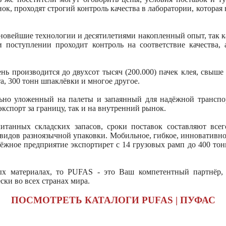
ок, проходят строгий контроль качества в лаборатории, которая
овейшие технологии и десятилетиями накопленный опыт, так ка
и поступлении проходит контроль на соответствие качества, 
ень производится до двухсот тысяч (200.000) пачек клея, свыше
а, 300 тонн шпаклёвки и многое другое.
ьно уложенный на палеты и запаянный для надёжной транспор
 экспорт за границу, так и на внутренний рынок.
читанных складских запасов, сроки поставок составляют всег
 видов разноязычной упаковки. Мобильное, гибкое, инновативн
жное предприятие экспортирет с 14 грузовых рамп до 400 тон
ых материалах, то PUFAS - это Ваш компетентный партнёр,
ски во всех странах мира.
ПОСМОТРЕТЬ КАТАЛОГИ PUFAS | ПУФАС