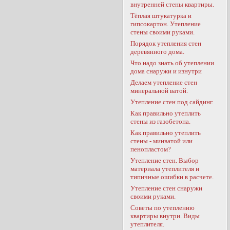
внутренней стены квартиры.
Тёплая штукатурка и
гипсокартон. Утепление
стены своими руками.
Порядок утепления стен
деревянного дома.
Что надо знать об утеплении
дома снаружи и изнутри
Делаем утепление стен
минеральной ватой.
Утепление стен под сайдинг.
Как правильно утеплить
стены из газобетона.
Как правильно утеплить
стены - минватой или
пенопластом?
Утепление стен. Выбор
материала утеплителя и
типичные ошибки в расчете.
Утепление стен снаружи
своими руками.
Советы по утеплению
квартиры внутри. Виды
утеплителя.