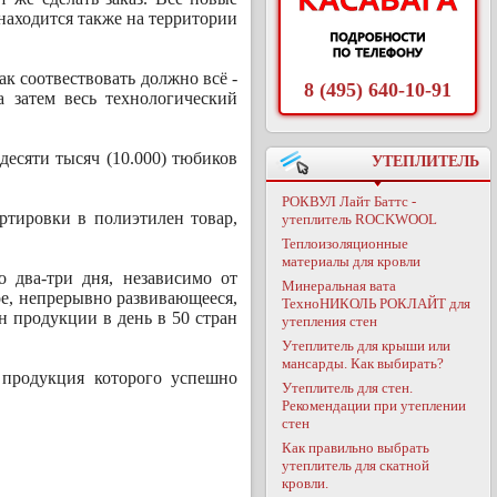
 находится также на территории
к соотвествовать должно всё -
8 (495) 640-10-91
а затем весь технологический
 десяти тысяч (10.000) тюбиков
УТЕПЛИТЕЛЬ
РОКВУЛ Лайт Баттс -
тировки в полиэтилен товар,
утеплитель ROCKWOOL
Теплоизоляционные
материалы для кровли
о два-три дня, независимо от
Минеральная вата
ое, непрерывно развивающееся,
ТехноНИКОЛЬ РОКЛАЙТ для
н продукции в день в 50 стран
утепления стен
Утеплитель для крыши или
мансарды. Как выбирать?
 продукция которого успешно
Утеплитель для стен.
Рекомендации при утеплении
стен
Как правильно выбрать
утеплитель для скатной
кровли.