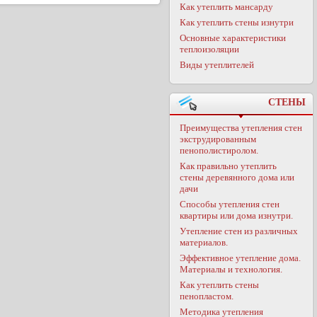
Как утеплить мансарду
Как утеплить стены изнутри
Основные характеристики
теплоизоляции
Виды утеплителей
СТЕНЫ
Преимущества утепления стен
экструдированным
пенополистиролом.
Как правильно утеплить
стены деревянного дома или
дачи
Способы утепления стен
квартиры или дома изнутри.
Утепление стен из различных
материалов.
Эффективное утепление дома.
Материалы и технология.
Как утеплить стены
пенопластом.
Методика утепления