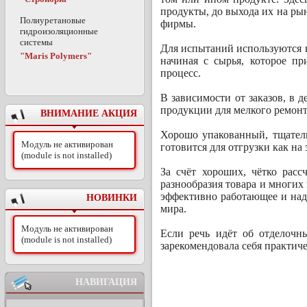
продукты, до выхода их на рын
Полиуретановые
фирмы.
гидроизоляционные
системы
Для испытаний используются н
"Maris Polymers"
начиная с сырья, которое пр
процесс.
В зависимости от заказов, в д
продукции для мелкого ремонт
ВНИМАНИЕ АКЦИЯ
Хорошо упакованный, тщател
Модуль не активирован
готовится для отгрузки как на
(module is not installed)
За счёт хороших, чётко расс
разнообразия товара и многих
эффективно работающее и надё
НОВИНКИ
мира.
Модуль не активирован
Если речь идёт об отделочн
(module is not installed)
зарекомендовала себя практиче
НАВИГАЦИЯ