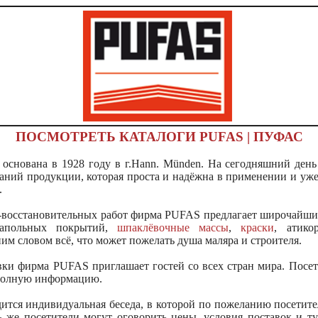
ПОСМОТРЕТЬ КАТАЛОГИ
PUFAS | ПУФАС
основана в 1928 году в г.Hann. Münden. На сегодняшний ден
аний продукции, которая проста и надёжна в применении и уже
.
о-восстановительных работ фирма PUFAS предлагает широчайший
напольных покрытий,
шпаклёвочные массы
,
краски
, атико
им словом всё, что может пожелать душа маляра и строителя.
ки фирма PUFAS приглашает гостей со всех стран мира. Посет
 полную информацию.
тся индивидуальная беседа, в которой по пожеланию посетите
 же посетители могут оговорить цены, условия поставок и ту