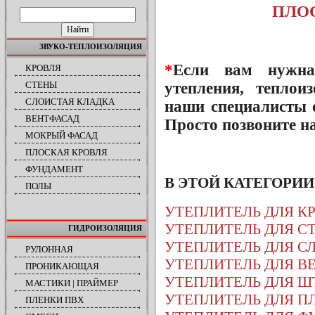
ПОИСК ПО САЙТУ
ПЛО
ЗВУКО-ТЕПЛОИЗОЛЯЦИЯ
*
Если вам нужна
КРОВЛЯ
СТЕНЫ
утепления, теплои
СЛОИСТАЯ КЛАДКА
наши специалисты о
ВЕНТФАСАД
Просто позвоните 
МОКРЫЙ ФАСАД
ПЛОСКАЯ КРОВЛЯ
ФУНДАМЕНТ
В ЭТОЙ КАТЕГОРИ
ПОЛЫ
УТЕПЛИТЕЛЬ ДЛЯ К
УТЕПЛИТЕЛЬ ДЛЯ С
ГИДРОИЗОЛЯЦИЯ
УТЕПЛИТЕЛЬ ДЛЯ С
РУЛОННАЯ
УТЕПЛИТЕЛЬ ДЛЯ В
ПРОНИКАЮЩАЯ
УТЕПЛИТЕЛЬ ДЛЯ Ш
МАСТИКИ | ПРАЙМЕР
УТЕПЛИТЕЛЬ ДЛЯ П
ПЛЕНКИ ПВХ