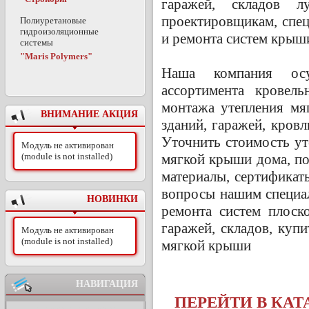
гаражей, складов л
проектировщикам, спе
Полиуретановые
гидроизоляционные
и ремонта систем крыш
системы
"Maris Polymers"
Наша компания осу
ассортимента кровель
монтажа утепления мя
ВНИМАНИЕ АКЦИЯ
зданий, гаражей, кровл
Уточнить стоимость ут
Модуль не активирован
(module is not installed)
мягкой крыши дома, по
материалы, сертификаты
вопросы нашим специа
НОВИНКИ
ремонта систем плос
гаражей, складов, куп
Модуль не активирован
(module is not installed)
мягкой крыши
НАВИГАЦИЯ
ПЕРЕЙТИ В КАТ