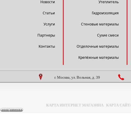
Новости
Утеплитель
Статьи
Гидроизоляция
Услуги
Стеновые материалы
Партнеры
Сухие смеси
Контакты
Отделочные материалы
Крепёжные материалы
г. Москва, ул. Вольная, д. 39
КАРТА ИНТЕРНЕТ МАГАЗИНА
|
КАРТА САЙТ
Задать вопрос