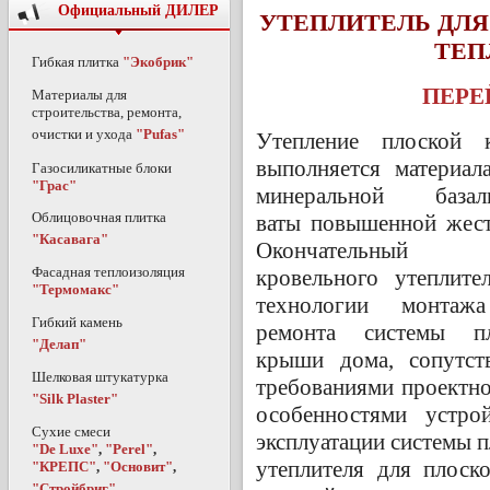
Официальный ДИЛЕР
УТЕПЛИТЕЛЬ ДЛЯ 
ТЕП
Гибкая плитка
"Экобрик"
ПЕРЕ
Материалы для
строительства, ремонта,
очистки и ухода
"Pufas"
Утепление плоской 
выполняется материал
Газосиликатные блоки
"Грас"
минеральной базаль
Облицовочная плитка
ваты повышенной жест
"Касавага"
Окончательный 
Фасадная теплоизоляция
кровельного утеплите
"Термомакс"
технологии монтаж
Гибкий камень
ремонта системы пл
"Делап"
крыши дома, сопутст
Шелковая штукатурка
требованиями проектн
"Silk Plaster"
особенностями устро
Сухие смеси
эксплуатации системы 
"De Luxe"
,
"Perel"
,
утеплителя для плоск
"КРЕПС"
,
"Основит"
,
"Стройбриг"