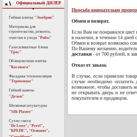
Официальный ДИЛЕР
Просьба внимательно проверя
Гибкая плитка
"Экобрик"
Обмен и возврат.
Материалы для
строительства, ремонта,
Если Вам не понравился цвет 
в наличии, в течении 14 дней 
очистки и ухода
"Pufas"
Обмен и возврат возможно сов
Газосиликатные блоки
По Вашему желанию, водитель 
"Грас"
доставки
- от 700 рублей, в з
Облицовочная плитка
Отказ от заказа.
"Касавага"
В случае, если привезли това
Фасадная теплоизоляция
"Термомакс"
случае необходимо оплатить 
возможное, чтобы доставить м
Гибкий камень
не открывать дверь и не отве
"Делап"
покупателем и продавцом.
Шелковая штукатурка
"Silk Plaster"
Сухие смеси
"De Luxe"
,
"Perel"
,
"КРЕПС"
,
"Основит"
,
"Стройбриг"