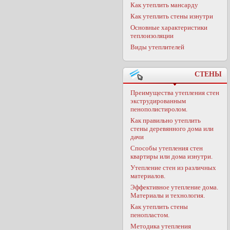
Как утеплить мансарду
Как утеплить стены изнутри
Основные характеристики
теплоизоляции
Виды утеплителей
СТЕНЫ
Преимущества утепления стен
экструдированным
пенополистиролом.
Как правильно утеплить
стены деревянного дома или
дачи
Способы утепления стен
квартиры или дома изнутри.
Утепление стен из различных
материалов.
Эффективное утепление дома.
Материалы и технология.
Как утеплить стены
пенопластом.
Методика утепления