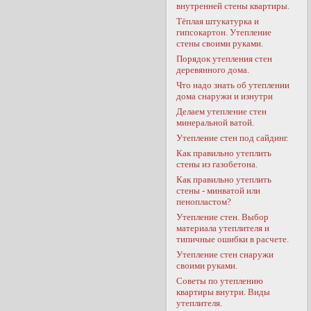
внутренней стены квартиры.
Тёплая штукатурка и
гипсокартон. Утепление
стены своими руками.
Порядок утепления стен
деревянного дома.
Что надо знать об утеплении
дома снаружи и изнутри
Делаем утепление стен
минеральной ватой.
Утепление стен под сайдинг.
Как правильно утеплить
стены из газобетона.
Как правильно утеплить
стены - минватой или
пенопластом?
Утепление стен. Выбор
материала утеплителя и
типичные ошибки в расчете.
Утепление стен снаружи
своими руками.
Советы по утеплению
квартиры внутри. Виды
утеплителя.