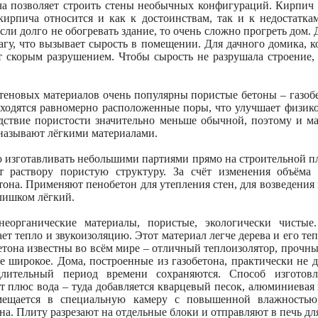
а позволяет строить стены необычных конфигураций. Кирпич 
кирпича относится и как к достоинствам, так и к недостатка
если долго не обогревать здание, то очень сложно прогреть дом.
агу, что вызывает сырость в помещении. Для дачного домика, 
т скорым разрушением. Чтобы сырость не разрушала строение,
стеновых материалов очень популярны пористые бетоны – газоб
аходятся равномерно расположенные поры, что улучшает физико
дствие пористости значительно меньше обычной, поэтому и ма
 называют лёгкими материалами.
 изготавливать небольшими партиями прямо на строительной пл
т раствору пористую структуру. За счёт изменения объёма
тона. Применяют пенобетон для утепления стен, для возведения
слишком лёгкий.
неорганические материалы, пористые, экологически чистые
ет тепло и звукоизоляцию. Этот материал легче дерева и его т
бетона известны во всём мире – отличный теплоизолятор, прочны
е широкое. Дома, построенные из газобетона, практически не 
 длительный период времени сохраняются. Способ изготовл
т плюс вода – туда добавляется кварцевый песок, алюминиевая
омещается в специальную камеру с повышенной влажностью,
на. Плиту разрезают на отдельные блоки и отправляют в печь дл