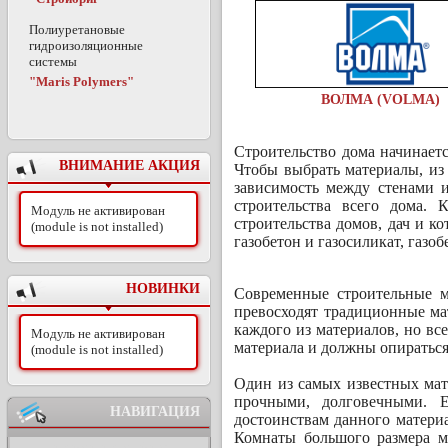
Полиуретановые
гидроизоляционные
системы
"Maris Polymers"
ВОЛМА (VOLMA)
Строительство дома начинаетс
ВНИМАНИЕ АКЦИЯ
Чтобы выбрать материалы, из 
зависимость между стенами 
строительства всего дома. 
Модуль не активирован
строительства домов, дач и к
(module is not installed)
газобетон и газосиликат, газо
НОВИНКИ
Современные строительные м
превосходят традиционные ма
каждого из материалов, но вс
Модуль не активирован
материала и должны опиратьс
(module is not installed)
Один из самых известных мат
прочными, долговечными. Е
НАВИГАЦИЯ
достоинствам данного матери
Комнаты большого размера м