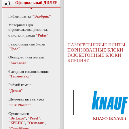
Официальный ДИЛЕР
Гибкая плитка
"Экобрик"
Материалы для
строительства, ремонта,
очистки и ухода
"Pufas"
Газосиликатные блоки
ПАЗОГРЕБНЕВЫЕ ПЛИТЫ
"Грас"
ПОРИЗОВАННЫЕ БЛОКИ
ГАЗОБЕТОННЫЕ БЛОКИ
Облицовочная плитка
КИРПИЧИ
"Касавага"
Фасадная теплоизоляция
"Термомакс"
Гибкий камень
"Делап"
Шелковая штукатурка
"Silk Plaster"
Сухие смеси
"De Luxe"
,
"Perel"
,
КНАУФ (KNAUF)
"КРЕПС"
,
"Основит"
,
"Стройбриг"