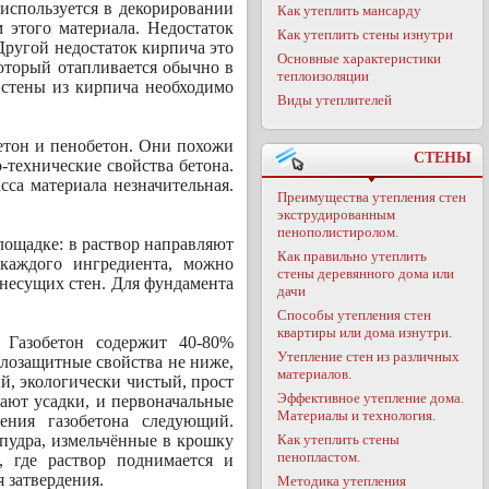
используется в декорировании
Как утеплить мансарду
м этого материала. Недостаток
Как утеплить стены изнутри
 Другой недостаток кирпича это
Основные характеристики
который отапливается обычно в
теплоизоляции
 стены из кирпича необходимо
Виды утеплителей
етон и пенобетон. Они похожи
СТЕНЫ
-технические свойства бетона.
сса материала незначительная.
Преимущества утепления стен
экструдированным
пенополистиролом.
ощадке: в раствор направляют
Как правильно утеплить
 каждого ингредиента, можно
стены деревянного дома или
 несущих стен. Для фундамента
дачи
Способы утепления стен
квартиры или дома изнутри.
. Газобетон содержит 40-80%
Утепление стен из различных
еплозащитные свойства не ниже,
материалов.
й, экологически чистый, прост
Эффективное утепление дома.
дают усадки, и первоначальные
Материалы и технология.
ения газобетона следующий.
 пудра, измельчённые в крошку
Как утеплить стены
пенопластом.
 где раствор поднимается и
я затвердения.
Методика утепления