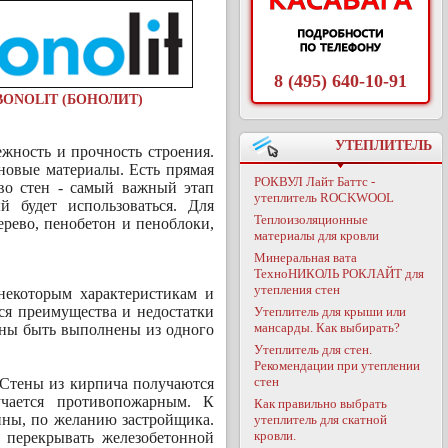
8 (495) 640-10-91
BONOLIT (БОНОЛИТ)
УТЕПЛИТЕЛЬ
ежность и прочность строения.
еновые материалы. Есть прямая
РОКВУЛ Лайт Баттс -
во стен - самый важный этап
утеплитель ROCKWOOL
й будет использоваться. Для
Теплоизоляционные
ерево, пенобетон и пеноблоки,
материалы для кровли
Минеральная вата
ТехноНИКОЛЬ РОКЛАЙТ для
утепления стен
некоторым характеристикам и
ся преимущества и недостатки
Утеплитель для крыши или
мансарды. Как выбирать?
лжны быть выполнены из одного
Утеплитель для стен.
Рекомендации при утеплении
стен
 Стены из кирпича получаются
учается противопожарным. К
Как правильно выбрать
ины, по желанию застройщика.
утеплитель для скатной
кровли.
 перекрывать железобетонной