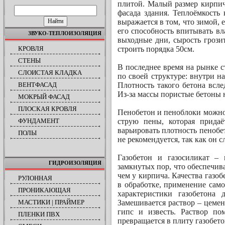
ПОИСК ПО САЙТУ
плитой. Малый размер кирпич
фасада здания. Теплоёмкость 
выражается в том, что зимой, 
его способность впитывать вл
ЗВУКО-ТЕПЛОИЗОЛЯЦИЯ
выходные дни, сырость грози
КРОВЛЯ
строить порядка 50см.
СТЕНЫ
В последнее время на рынке 
СЛОИСТАЯ КЛАДКА
по своей структуре: внутри н
ВЕНТФАСАД
Плотность такого бетона всле
Из-за массы пористые бетоны
МОКРЫЙ ФАСАД
ПЛОСКАЯ КРОВЛЯ
Пенобетон и пеноблоки можно
ФУНДАМЕНТ
струю пены, которая придаё
варьировать плотность пенобе
ПОЛЫ
не рекомендуется, так как он 
Газобетон и газосиликат – 
ГИДРОИЗОЛЯЦИЯ
замкнутых пор, что обеспечива
чем у кирпича. Качества газо
РУЛОННАЯ
в обработке, применение само
ПРОНИКАЮЩАЯ
характеристики газобетона
МАСТИКИ | ПРАЙМЕР
Замешивается раствор – цемен
гипс и известь. Раствор п
ПЛЕНКИ ПВХ
превращается в плиту газобето