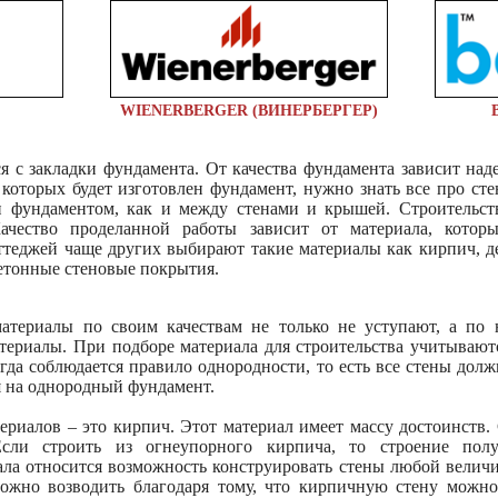
WIENERBERGER (ВИНЕРБЕРГЕР)
я с закладки фундамента. От качества фундамента зависит над
которых будет изготовлен фундамент, нужно знать все про ст
и фундаментом, как и между стенами и крышей. Строительст
Качество проделанной работы зависит от материала, которы
оттеджей чаще других выбирают такие материалы как кирпич, д
бетонные стеновые покрытия.
атериалы по своим качествам не только не уступают, а по 
териалы. При подборе материала для строительства учитывают
егда соблюдается правило однородности, то есть все стены до
я на однородный фундамент.
ериалов – это кирпич. Этот материал имеет массу достоинств.
сли строить из огнеупорного кирпича, то строение пол
ала относится возможность конструировать стены любой велич
ожно возводить благодаря тому, что кирпичную стену можно