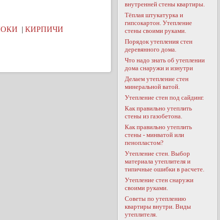
внутренней стены квартиры.
Тёплая штукатурка и
гипсокартон. Утепление
ЛОКИ
|
КИРПИЧИ
стены своими руками.
Порядок утепления стен
деревянного дома.
Что надо знать об утеплении
дома снаружи и изнутри
Делаем утепление стен
минеральной ватой.
Утепление стен под сайдинг.
Как правильно утеплить
стены из газобетона.
Как правильно утеплить
стены - минватой или
пенопластом?
Утепление стен. Выбор
материала утеплителя и
типичные ошибки в расчете.
Утепление стен снаружи
своими руками.
Советы по утеплению
квартиры внутри. Виды
утеплителя.