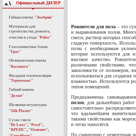
Официальный ДИЛЕР
Гибкая плитка
"Экобрик"
Ровнители для пола
– это су
Материалы для
строительства, ремонта,
и выравнивания полов. Многи
смеси, раствор которых спосо
очистки и ухода
"Pufas"
гладкую поверхность. Использ
Газосиликатные блоки
полы с необходимым уклоно
"Грас"
которые используются для и
высокое качество. Ровните
Облицовочная плитка
различными свойствами, чт
"Касавага"
зависимости от полимеров, в
использоваться для создания
Фасадная теплоизоляция
"Термомакс"
влажностью. Используются ро
типов помещений.
Гибкий камень
"Делап"
Предназначены самовыравн
полов
, для дальнейших работ
Шелковая штукатурка
самостоятельно распределяют
"Silk Plaster"
что вдальнейшем значительн
такими свойствами как морозо
Сухие смеси
и легко наносятся.
"De Luxe"
,
"Perel"
,
"КРЕПС"
,
"Основит"
,
По сравнению с цементным ра
"Стройбриг"