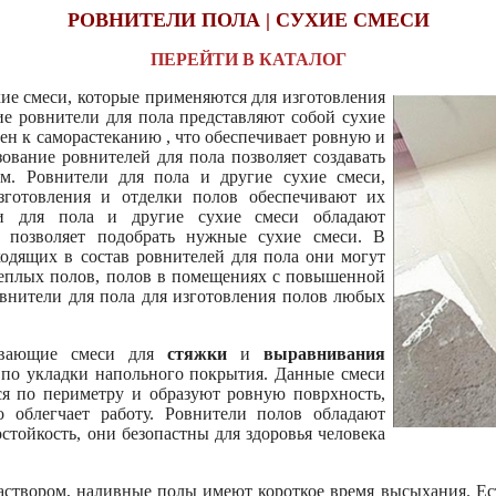
РОВНИТЕЛИ ПОЛА | СУХИЕ СМЕСИ
ПЕРЕЙТИ В КАТАЛОГ
хие смеси, которые применяются для изготовления
е ровнители для пола представляют собой сухие
бен к саморастеканию , что обеспечивает ровную и
ование ровнителей для пола позволяет создавать
м. Ровнители для пола и другие сухие смеси,
зготовления и отделки полов обеспечивают их
ли для пола и другие сухие смеси обладают
о позволяет подобрать нужные сухие смеси. В
ходящих в состав ровнителей для пола они могут
 теплых полов, полов в помещениях с повышенной
внители для пола для изготовления полов любых
ивающие смеси для
стяжки
и
выравнивания
 по укладки напольного покрытия. Данные смеси
ся по периметру и образуют ровную поврхность,
о облегчает работу. Ровнители полов обладают
стойкость, они безопастны для здоровья человека
створом, наливные полы имеют короткое время высыхания. Е