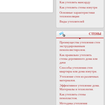
Как утеплить мансарду
Как утеплить стены изнутри
Основные характеристики
теплоизоляции
Виды утеплителей
СТЕНЫ
Преимущества утепления стен
экструдированным
пенополистиролом.
Как правильно утеплить
стены деревянного дома или
дачи
Способы утепления стен
квартиры или дома изнутри.
Утепление стен из различных
материалов.
Эффективное утепление дома.
Материалы и технология.
Как утеплить стены
пенопластом.
Методика утепления