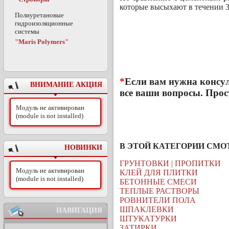
которые высыхают в течении 3
Полиуретановые
гидроизоляционные
системы
"Maris Polymers"
*
Если вам нужна консул
ВНИМАНИЕ АКЦИЯ
все ваши вопросы. Про
Модуль не активирован
(module is not installed)
В ЭТОЙ КАТЕГОРИИ СМО
НОВИНКИ
ГРУНТОВКИ | ПРОПИТКИ
Модуль не активирован
КЛЕЙ ДЛЯ ПЛИТКИ
(module is not installed)
БЕТОННЫЕ СМЕСИ
ТЕПЛЫЕ РАСТВОРЫ
РОВНИТЕЛИ ПОЛА
ШПАКЛЕВКИ
НАВИГАЦИЯ
ШТУКАТУРКИ
ЗАТИРКИ