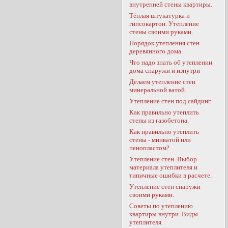
внутренней стены квартиры.
Тёплая штукатурка и
гипсокартон. Утепление
стены своими руками.
Порядок утепления стен
деревянного дома.
Что надо знать об утеплении
дома снаружи и изнутри
Делаем утепление стен
минеральной ватой.
Утепление стен под сайдинг.
Как правильно утеплить
стены из газобетона.
Как правильно утеплить
стены - минватой или
пенопластом?
Утепление стен. Выбор
материала утеплителя и
типичные ошибки в расчете.
Утепление стен снаружи
своими руками.
Советы по утеплению
квартиры внутри. Виды
утеплителя.