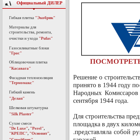
Официальный ДИЛЕР
Гибкая плитка
"Экобрик"
Материалы для
строительства, ремонта,
очистки и ухода
"Pufas"
Газосиликатные блоки
"Грас"
ПОСМОТРЕТ
Облицовочная плитка
"Касавага"
Решение о строительст
Фасадная теплоизоляция
"Термомакс"
принято в 1944 году п
Народных Комиссаров 
Гибкий камень
"Делап"
сентября 1944 года.
Шелковая штукатурка
"Silk Plaster"
Для строительства пре
площадка в двух киломе
Сухие смеси
"De Luxe"
,
"Perel"
,
.представляла собой р
"КРЕПС"
,
"Основит"
,
гаражей.
"Стройбриг"