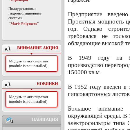
Полиуретановые
Предприятие введен
гидроизоляционные
системы
Проектная мощность це
"Maris Polymers"
год. Однако строите
требовался не тольк
обладающие высокой т
ВНИМАНИЕ АКЦИЯ
В 1949 году на ба
Модуль не активирован
производство перегор
(module is not installed)
150000 кв.м.
НОВИНКИ
В 1952 году введен в 
гипсокартонных листов
Модуль не активирован
(module is not installed)
Большое внимание п
окружающей среды. В 
НАВИГАЦИЯ
электрофильтры типа С