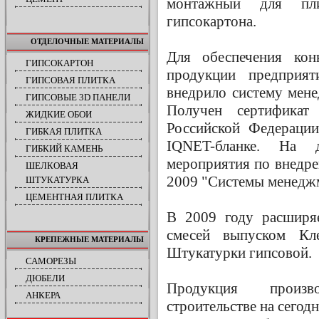
монтажный для пл
гипсокартона.
ОТДЕЛОЧНЫЕ МАТЕРИАЛЫ
Для обеспечения кон
ГИПСОКАРТОН
продукции предприя
ГИПСОВАЯ ПЛИТКА
внедрило систему мен
ГИПСОВЫЕ 3D ПАНЕЛИ
Получен сертификат
ЖИДКИЕ ОБОИ
Российской Федераци
ГИБКАЯ ПЛИТКА
IQNET-бланке. На 
ГИБКИЙ КАМЕНЬ
мероприятия по внедр
ШЕЛКОВАЯ
2009 "Системы менеджм
ШТУКАТУРКА
ЦЕМЕНТНАЯ ПЛИТКА
В 2009 году расширяе
смесей выпуском Кл
КРЕПЕЖНЫЕ МАТЕРИАЛЫ
Штукатурки гипсовой.
САМОРЕЗЫ
ДЮБЕЛИ
Продукция произв
АНКЕРА
строительстве на сегод