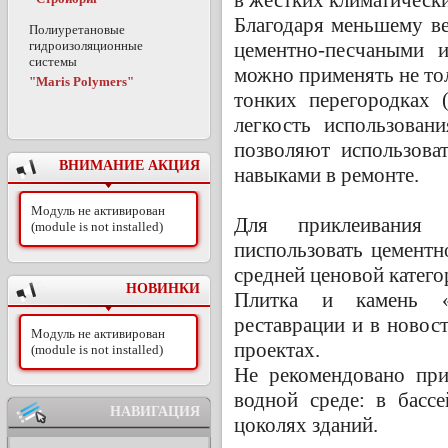
Благодаря меньшему в
Полиуретановые
гидроизоляционные
цементно-песчаными 
системы
можно применять не тол
"Maris Polymers"
тонких перегородках (
легкость использова
позволяют использова
ВНИМАНИЕ АКЦИЯ
навыками в ремонте.
Модуль не активирован
Для приклеивания
(module is not installed)
писпользовать цементн
средней ценовой катего
НОВИНКИ
Плитка и камень 
реставрации и в новос
Модуль не активирован
проектах.
(module is not installed)
Не рекомендовано пр
водной среде: в бассе
НАВИГАЦИЯ
цоколях зданий.