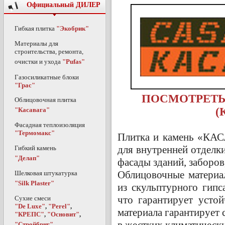
Официальный ДИЛЕР
Гибкая плитка
"Экобрик"
Материалы для
строительства, ремонта,
очистки и ухода
"Pufas"
Газосиликатные блоки
"Грас"
ПОСМОТРЕТЬ
Облицовочная плитка
(
"Касавага"
Фасадная теплоизоляция
"Термомакс"
Плитка и камень «КА
для внутренней отделки
Гибкий камень
"Делап"
фасады зданий, заборов
Облицовочные матери
Шелковая штукатурка
"Silk Plaster"
из скульптурного гипс
что гарантирует устой
Сухие смеси
"De Luxe"
,
"Perel"
,
материала гарантирует 
"КРЕПС"
,
"Основит"
,
в жестких климатическ
"Стройбриг"