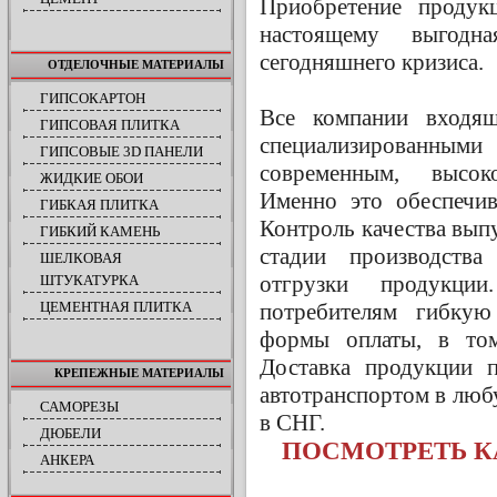
Приобретение проду
настоящему выгод
сегодняшнего кризиса.
ОТДЕЛОЧНЫЕ МАТЕРИАЛЫ
ГИПСОКАРТОН
Все компании входя
ГИПСОВАЯ ПЛИТКА
специализированным
ГИПСОВЫЕ 3D ПАНЕЛИ
современным, высок
ЖИДКИЕ ОБОИ
Именно это обеспечив
ГИБКАЯ ПЛИТКА
Контроль качества вып
ГИБКИЙ КАМЕНЬ
стадии производства
ШЕЛКОВАЯ
отгрузки продукци
ШТУКАТУРКА
потребителям гибкую
ЦЕМЕНТНАЯ ПЛИТКА
формы оплаты, в том
Доставка продукции 
КРЕПЕЖНЫЕ МАТЕРИАЛЫ
автотранспортом в люб
САМОРЕЗЫ
в СНГ.
ДЮБЕЛИ
ПОСМОТРЕТЬ КА
АНКЕРА