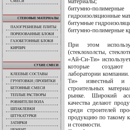
материалы;
СМЕСИ
битумно-полимерн
гидроизоляционные ма
СТЕНОВЫЕ МАТЕРИАЛЫ
битумные гидроизоляц
ПАЗОГРЕБНЕВЫЕ ПЛИТЫ
битумно-полимерные кр
ПОРИЗОВАННЫЕ БЛОКИ
ГАЗОБЕТОННЫЕ БЛОКИ
При этом использ
КИРПИЧ
(стеклохолсты, стекло
«Ай-Си-Ти» использует
которые создают 
СУХИЕ СМЕСИ
лаборатории компании
КЛЕЕВЫЕ СОСТАВЫ
Ти» известный и в
ГРУНТОВКИ | ПРОПИТКИ
строительных материа
БЕТОННЫЕ СМЕСИ
рынке. Широкий асс
ТЕПЛЫЕ РАСТВОРЫ
качества делают прод
РОВНИТЕЛИ ПОЛА
среди строителей про
ШПАКЛЕВКИ
ШТУКАТУРКИ
продукцию по такому к
ЗАТИРКИ
и стоимости.
ЦЕМЕНТ