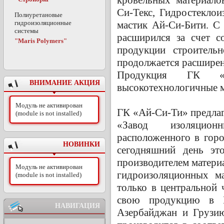
Си-Текс, Гидростеклои
Полиуретановые
гидроизоляционные
мастик Ай-Си-Бити. С
системы
расширился за счет с
"Maris Polymers"
продукции строитель
продолжается расширен
Продукция ГК «
ВНИМАНИЕ АКЦИЯ
высокотехнологичные 
Модуль не активирован
ГК «Ай-Си-Ти» предла
(module is not installed)
«Завод изоляцион
расположенного в горо
НОВИНКИ
сегодняшний день эт
производителем материа
Модуль не активирован
гидроизоляционных м
(module is not installed)
только в центральной 
свою продукцию в Б
НАВИГАЦИЯ
Азербайджан и Грузи