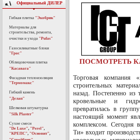
Официальный ДИЛЕР
Гибкая плитка
"Экобрик"
Материалы для
строительства, ремонта,
очистки и ухода
"Pufas"
Газосиликатные блоки
"Грас"
ПОСМОТРЕТЬ КА
Облицовочная плитка
"Касавага"
Торговая компания 
Фасадная теплоизоляция
"Термомакс"
строительных материа
назад. Постепенно из
Гибкий камень
"Делап"
кровельные и гидро
превратилась в групп
Шелковая штукатурка
"Silk Plaster"
настоящий момент явл
комплексом. Сегодня 
Сухие смеси
"De Luxe"
,
"Perel"
,
Ти» входит производс
"КРЕПС"
,
"Основит"
,
кровельных материало
"Стройбриг"