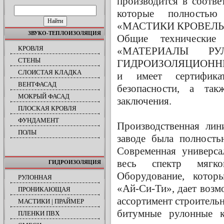
производится в соотве
ПОИСК ПО САЙТУ
которые полность
«МАСТИКИ КРОВЕЛЬ
ЗВУКО-ТЕПЛОИЗОЛЯЦИЯ
Общие технически
КРОВЛЯ
«МАТЕРИАЛЫ Р
СТЕНЫ
ГИДРОИЗОЛЯЦИОННЫЕ.
СЛОИСТАЯ КЛАДКА
и имеет сертифика
ВЕНТФАСАД
безопасности, а такж
МОКРЫЙ ФАСАД
заключения.
ПЛОСКАЯ КРОВЛЯ
ФУНДАМЕНТ
Производственная лин
ПОЛЫ
заводе была полность
Современная универса
весь спектр мягк
ГИДРОИЗОЛЯЦИЯ
Оборудование, кото
РУЛОННАЯ
«Ай-Си-Ти», дает воз
ПРОНИКАЮЩАЯ
ассортимент строительн
МАСТИКИ | ПРАЙМЕР
битумные рулонные к
ПЛЕНКИ ПВХ