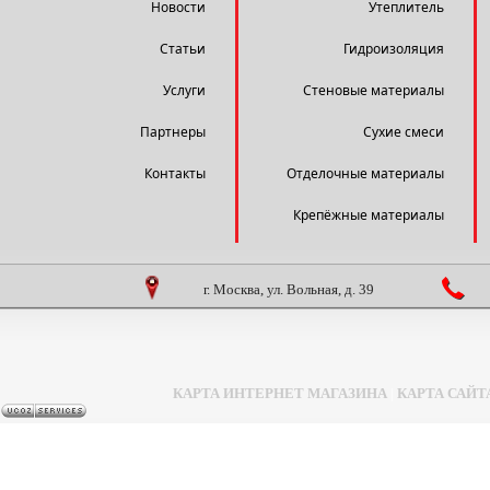
Новости
Утеплитель
Статьи
Гидроизоляция
Услуги
Стеновые материалы
Партнеры
Сухие смеси
Контакты
Отделочные материалы
Крепёжные материалы
г. Москва, ул. Вольная, д. 39
КАРТА ИНТЕРНЕТ МАГАЗИНА
|
КАРТА САЙТ
Задать вопрос