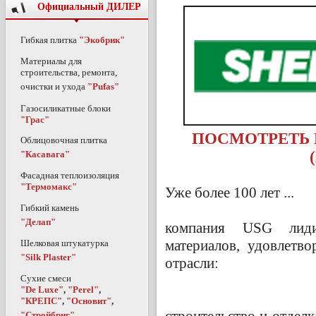
Официальный ДИЛЕР
Гибкая плитка
"Экобрик"
Материалы для
строительства, ремонта,
очистки и ухода
"Pufas"
Газосиликатные блоки
"Грас"
ПОСМОТРЕТЬ 
Облицовочная плитка
"Касавага"
Фасадная теплоизоляция
"Термомакс"
Уже более 100 лет ...
Гибкий камень
"Делап"
компания USG лиди
материалов, удовлетв
Шелковая штукатурка
"Silk Plaster"
отрасли:
Сухие смеси
"De Luxe"
,
"Perel"
,
"КРЕПС"
,
"Основит"
,
строительство и отдел
"Стройбриг"