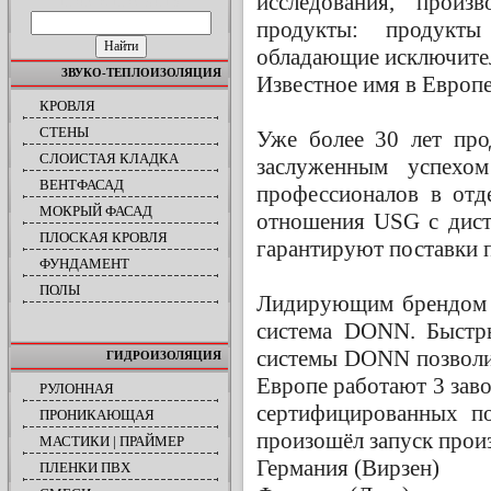
исследования, произ
ПОИСК ПО САЙТУ
продукты: продукт
обладающие исключите
ЗВУКО-ТЕПЛОИЗОЛЯЦИЯ
Известное имя в Европ
КРОВЛЯ
СТЕНЫ
Уже более 30 лет пр
СЛОИСТАЯ КЛАДКА
заслуженным успехом
ВЕНТФАСАД
профессионалов в отд
МОКРЫЙ ФАСАД
отношения USG с дист
ПЛОСКАЯ КРОВЛЯ
гарантируют поставки п
ФУНДАМЕНТ
ПОЛЫ
Лидирующим брендом U
система DONN. Быстр
системы DONN позволил
ГИДРОИЗОЛЯЦИЯ
Европе работают 3 зав
РУЛОННАЯ
сертифицированных п
ПРОНИКАЮЩАЯ
произошёл запуск произ
МАСТИКИ | ПРАЙМЕР
Германия (Вирзен)
ПЛЕНКИ ПВХ