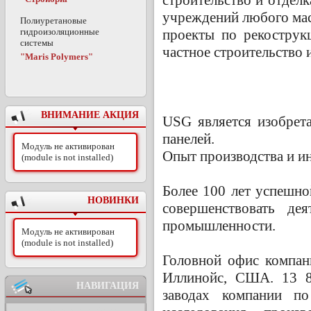
учреждений любого ма
Полиуретановые
гидроизоляционные
проекты по рекострук
системы
частное строительство 
"Maris Polymers"
ВНИМАНИЕ АКЦИЯ
USG является изобрет
панелей.
Модуль не активирован
Опыт производства и и
(module is not installed)
Более 100 лет успешн
НОВИНКИ
совершенствовать де
промышленности.
Модуль не активирован
(module is not installed)
Головной офис компан
Иллинойс, США. 13 8
НАВИГАЦИЯ
заводах компании п