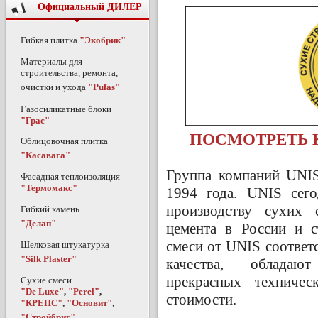
Официальный ДИЛЕР
Гибкая плитка
"Экобрик"
Материалы для
строительства, ремонта,
очистки и ухода
"Pufas"
Газосиликатные блоки
"Грас"
ПОСМОТРЕТЬ К
Облицовочная плитка
"Касавага"
Группа компаний UNIS
Фасадная теплоизоляция
"Термомакс"
1994 года. UNIS сег
производству сухих 
Гибкий камень
"Делап"
цемента в России и с
смеси от UNIS соотве
Шелковая штукатурка
"Silk Plaster"
качества, обладаю
прекрасных техничес
Сухие смеси
"De Luxe"
,
"Perel"
,
стоимости.
"КРЕПС"
,
"Основит"
,
"Стройбриг"