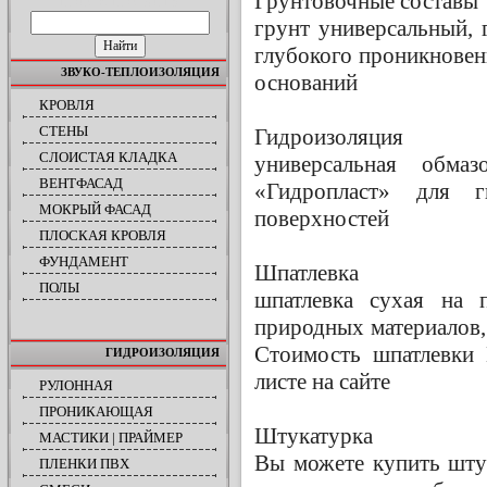
Грунтовочные составы
ПОИСК ПО САЙТУ
грунт универсальный, 
глубокого проникновен
ЗВУКО-ТЕПЛОИЗОЛЯЦИЯ
оснований
КРОВЛЯ
СТЕНЫ
Гидроизоляция
СЛОИСТАЯ КЛАДКА
универсальная обмаз
ВЕНТФАСАД
«Гидропласт» для г
МОКРЫЙ ФАСАД
поверхностей
ПЛОСКАЯ КРОВЛЯ
ФУНДАМЕНТ
Шпатлевка
ПОЛЫ
шпатлевка сухая на 
природных материалов,
Стоимость шпатлевки 
ГИДРОИЗОЛЯЦИЯ
листе на сайте
РУЛОННАЯ
ПРОНИКАЮЩАЯ
Штукатурка
МАСТИКИ | ПРАЙМЕР
Вы можете купить штук
ПЛЕНКИ ПВХ