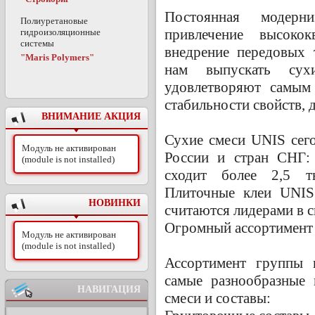
Постоянная модерни
Полиуретановые
привлечение высокок
гидроизоляционные
системы
внедрение передовых 
"Maris Polymers"
нам выпускать сух
удовлетворяют самым
стабильности свойств, 
ВНИМАНИЕ АКЦИЯ
Сухие смеси UNIS сег
Модуль не активирован
России и стран СНГ: 
(module is not installed)
сходит более 2,5 т
Плиточные клеи UNIS
НОВИНКИ
считаются лидерами в с
Огромный ассортимент 
Модуль не активирован
(module is not installed)
Ассортимент группы 
самые разнообразные 
НАВИГАЦИЯ
смеси и составы: