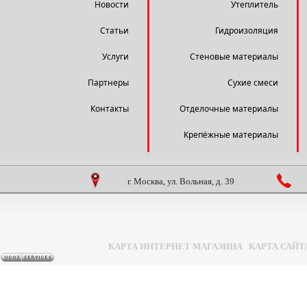
Новости
Утеплитель
Статьи
Гидроизоляция
Услуги
Стеновые материалы
Партнеры
Сухие смеси
Контакты
Отделочные материалы
Крепёжные материалы
г. Москва, ул. Вольная, д. 39
КАРТА ИНТЕРНЕТ МАГАЗИНА
|
КАРТА САЙТ
Задать вопрос