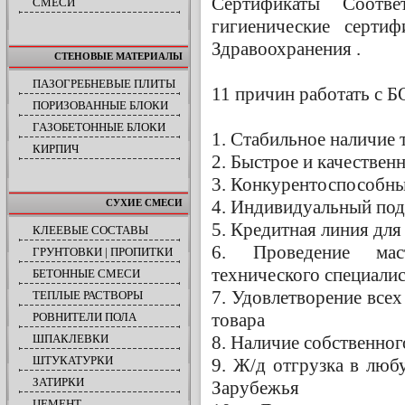
Сертификаты Соотве
СМЕСИ
гигиенические сертиф
Здравоохранения .
СТЕНОВЫЕ МАТЕРИАЛЫ
ПАЗОГРЕБНЕВЫЕ ПЛИТЫ
11 причин работать с 
ПОРИЗОВАННЫЕ БЛОКИ
ГАЗОБЕТОННЫЕ БЛОКИ
1. Стабильное наличие 
КИРПИЧ
2. Быстрое и качествен
3. Конкурентоспособны
4. Индивидуальный под
СУХИЕ СМЕСИ
5. Кредитная линия дл
КЛЕЕВЫЕ СОСТАВЫ
6. Проведение маст
ГРУНТОВКИ | ПРОПИТКИ
технического специалис
БЕТОННЫЕ СМЕСИ
7. Удовлетворение всех
ТЕПЛЫЕ РАСТВОРЫ
товара
РОВНИТЕЛИ ПОЛА
8. Наличие собственног
ШПАКЛЕВКИ
ШТУКАТУРКИ
9. Ж/д отгрузка в люб
ЗАТИРКИ
Зарубежья
ЦЕМЕНТ