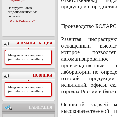
продукции и предостав
Полиуретановые
гидроизоляционные
системы
"Maris Polymers"
Производство БОЛАРС
Развитая инфрастру
ВНИМАНИЕ АКЦИЯ
оснащенный высокот
которое позволяе
Модуль не активирован
автоматизированн
(module is not installed)
производственные 
лаборатории по опред
НОВИНКИ
готовой продукции,
испытаний, офисы, ск
Модуль не активирован
городах России и ближн
(module is not installed)
Основной задачей к
НАВИГАЦИЯ
высококачественной 