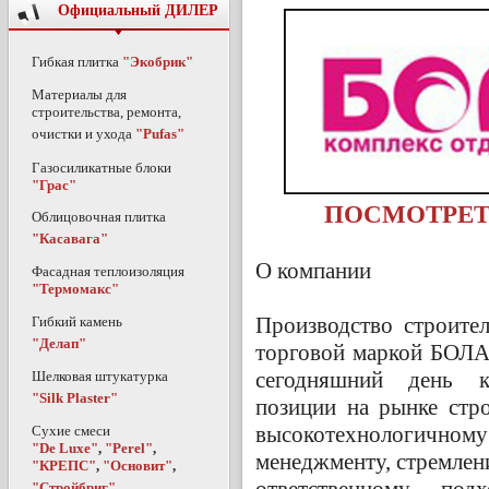
Официальный ДИЛЕР
Гибкая плитка
"Экобрик"
Материалы для
строительства, ремонта,
очистки и ухода
"Pufas"
Газосиликатные блоки
"Грас"
ПОСМОТРЕТ
Облицовочная плитка
"Касавага"
О компании
Фасадная теплоизоляция
"Термомакс"
Производство строите
Гибкий камень
"Делап"
торговой маркой БОЛА
сегодняшний день к
Шелковая штукатурка
"Silk Plaster"
позиции на рынке стр
высокотехнологично
Сухие смеси
"De Luxe"
,
"Perel"
,
менеджменту, стремле
"КРЕПС"
,
"Основит"
,
ответственному под
"Стройбриг"