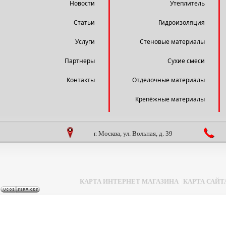
Новости
Утеплитель
Статьи
Гидроизоляция
Услуги
Стеновые материалы
Партнеры
Сухие смеси
Контакты
Отделочные материалы
Крепёжные материалы
г. Москва, ул. Вольная, д. 39
КАРТА ИНТЕРНЕТ МАГАЗИНА
|
КАРТА САЙТ
Задать вопрос