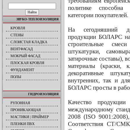
требованиям европейск
ПОИСК ПО САЙТУ
политике способна 
категории покупателей.
ЗВУКО-ТЕПЛОИЗОЛЯЦИЯ
КРОВЛЯ
На сегодняшний де
СТЕНЫ
продукции БОЛАРС нас
СЛОИСТАЯ КЛАДКА
строительные смеси
ВЕНТФАСАД
штукатурки, самовы
МОКРЫЙ ФАСАД
затирочные составы), 
ПЛОСКАЯ КРОВЛЯ
материалы (краски, к
ФУНДАМЕНТ
декоративные штука
ПОЛЫ
внутренних, так и дл
БОЛАРС просты в рабо
ГИДРОИЗОЛЯЦИЯ
Качество продукции 
РУЛОННАЯ
международному стан
ПРОНИКАЮЩАЯ
2008 (ISO 9001:2008)
МАСТИКИ | ПРАЙМЕР
Соответствия СТ/СМ
ПЛЕНКИ ПВХ