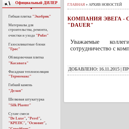
Официальный ДИЛЕР
ГЛАВНАЯ
» АРХИВ НОВОСТЕЙ
Гибкая плитка
"Экобрик"
КОМПАНИЯ ЭВЕГА -
"DAUER"
Материалы для
строительства, ремонта,
очистки и ухода
"Pufas"
Уважаемые колле
Газосиликатные блоки
сотрудничество с комп
"Грас"
Облицовочная плитка
"Касавага"
ДОБАВЛЕНО: 16.11.2015 | 
Фасадная теплоизоляция
"Термомакс"
Гибкий камень
"Делап"
Шелковая штукатурка
"Silk Plaster"
Сухие смеси
"De Luxe"
,
"Perel"
,
"КРЕПС"
,
"Основит"
,
"Стройбриг"