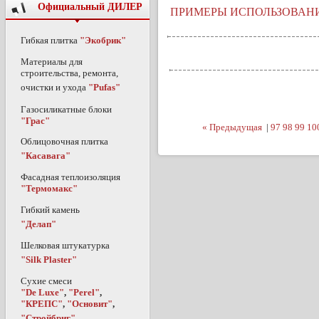
Официальный ДИЛЕР
ПРИМЕРЫ ИСПОЛЬЗОВАНИ
Гибкая плитка
"Экобрик"
Материалы для
строительства, ремонта,
очистки и ухода
"Pufas"
Газосиликатные блоки
"Грас"
« Предыдущая
|
97
98
99
10
Облицовочная плитка
"Касавага"
Фасадная теплоизоляция
"Термомакс"
Гибкий камень
"Делап"
Шелковая штукатурка
"Silk Plaster"
Сухие смеси
"De Luxe"
,
"Perel"
,
"КРЕПС"
,
"Основит"
,
"Стройбриг"