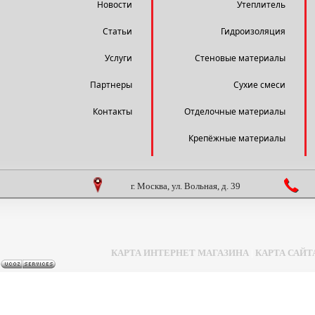
Новости
Утеплитель
Статьи
Гидроизоляция
Услуги
Стеновые материалы
Партнеры
Сухие смеси
Контакты
Отделочные материалы
Крепёжные материалы
г. Москва, ул. Вольная, д. 39
КАРТА ИНТЕРНЕТ МАГАЗИНА
|
КАРТА САЙТ
Задать вопрос