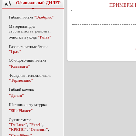
Официальный ДИЛЕР
ПРИМЕРЫ 
Гибкая плитка
"Экобрик"
Материалы для
строительства, ремонта,
очистки и ухода
"Pufas"
Газосиликатные блоки
"Грас"
Облицовочная плитка
"Касавага"
Фасадная теплоизоляция
"Термомакс"
Гибкий камень
"Делап"
Шелковая штукатурка
"Silk Plaster"
Сухие смеси
"De Luxe"
,
"Perel"
,
"КРЕПС"
,
"Основит"
,
"Стройбриг"