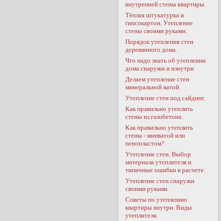
внутренней стены квартиры.
Тёплая штукатурка и
гипсокартон. Утепление
стены своими руками.
Порядок утепления стен
деревянного дома.
Что надо знать об утеплении
дома снаружи и изнутри
Делаем утепление стен
минеральной ватой.
Утепление стен под сайдинг.
Как правильно утеплить
стены из газобетона.
Как правильно утеплить
стены - минватой или
пенопластом?
Утепление стен. Выбор
материала утеплителя и
типичные ошибки в расчете.
Утепление стен снаружи
своими руками.
Советы по утеплению
квартиры внутри. Виды
утеплителя.